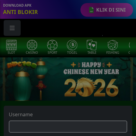
html
DOWNLOAD APK
KLIK DI SINI
ANTI BLOKIR
SLOT
CASINO
SPORT
TOGEL
TABLE
FISHING
COCK
Username