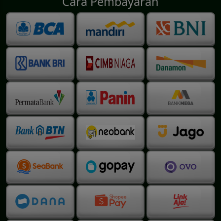
Cara Pembayaran