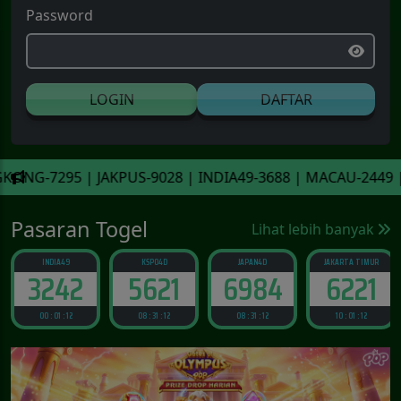
Password
LOGIN
DAFTAR
PUS-9028 | INDIA49-3688 | MACAU-2449 | MACAU5D-3521 |
Pasaran Togel
Lihat lebih banyak
KSPO4D
JAPAN4D
JAKARTA TIMUR
PCSTOTO45
5621
6984
6221
7945
08 : 31 : 10
08 : 31 : 10
10 : 01 : 10
10 : 31 : 10