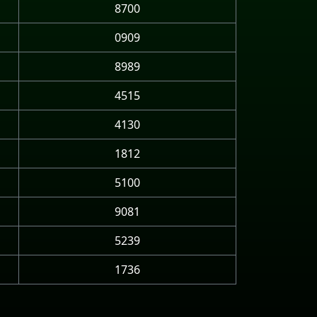
8700
0909
8989
4515
4130
1812
5100
9081
5239
1736