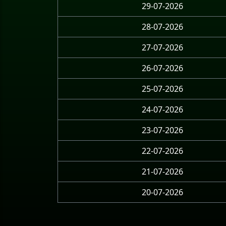
29-07-2026
28-07-2026
27-07-2026
26-07-2026
25-07-2026
24-07-2026
23-07-2026
22-07-2026
21-07-2026
20-07-2026