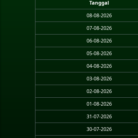
Tanggal
08-08-2026
07-08-2026
06-08-2026
05-08-2026
04-08-2026
03-08-2026
02-08-2026
01-08-2026
31-07-2026
30-07-2026