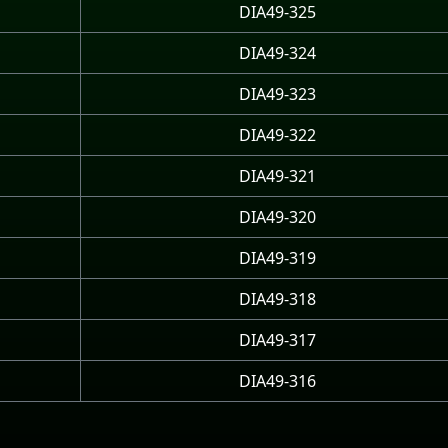
DIA49-325
DIA49-324
DIA49-323
DIA49-322
DIA49-321
DIA49-320
DIA49-319
DIA49-318
DIA49-317
DIA49-316