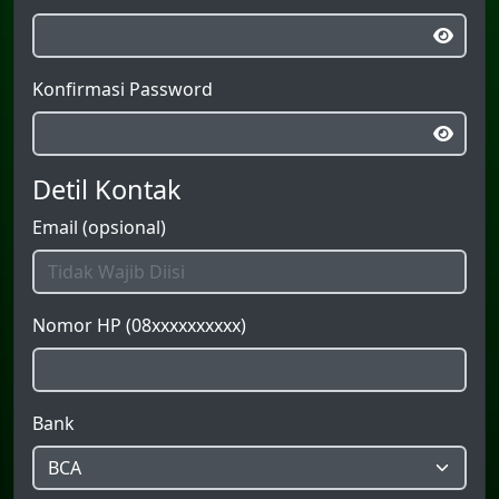
Konfirmasi Password
Detil Kontak
Email (opsional)
Nomor HP (08xxxxxxxxxx)
Bank