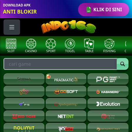
html
DOWNLOAD APK
KLIK DI SINI
ANTI BLOKIR
CASINO
SPORT
TOGEL
TABLE
FISHING
COCK F.
ARC
Semua