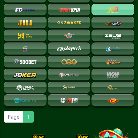
Page
1