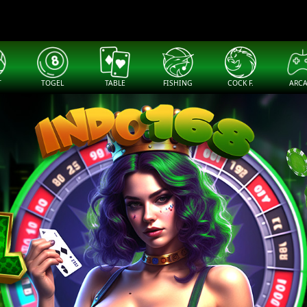
T
TOGEL
TABLE
FISHING
COCK F.
ARC