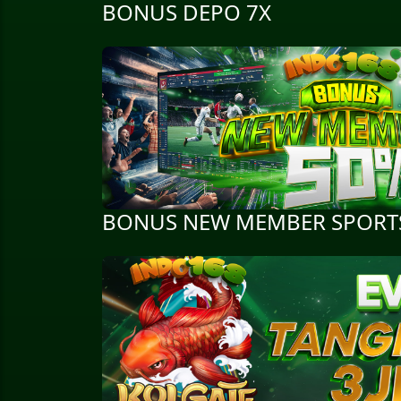
BONUS DEPO 7X
BONUS NEW MEMBER SPORT