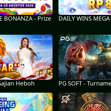
E BONANZA - Prize
DAILY WINS MEGA 
Gajian Heboh
PG SOFT - Turname