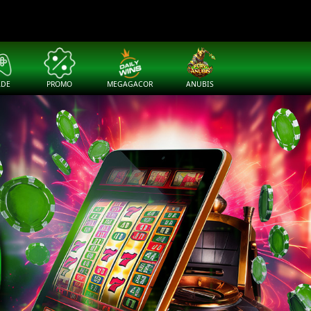
ADE
PROMO
MEGAGACOR
ANUBIS