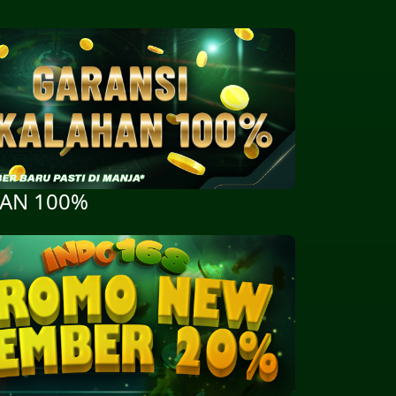
HAN 100%