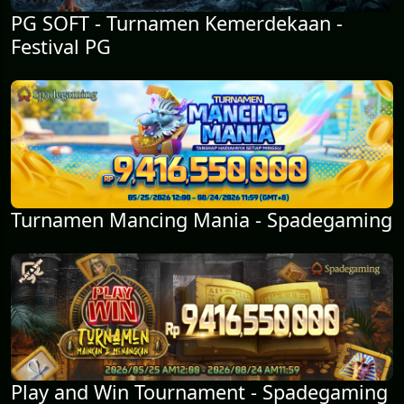
PG SOFT - Turnamen Kemerdekaan -
Festival PG
Turnamen Mancing Mania - Spadegaming
Play and Win Tournament - Spadegaming