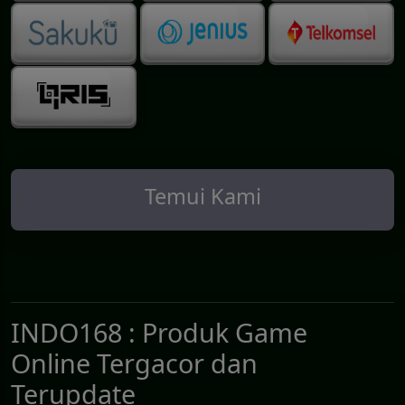
Temui Kami
INDO168 : Produk Game
Online Tergacor dan
Terupdate