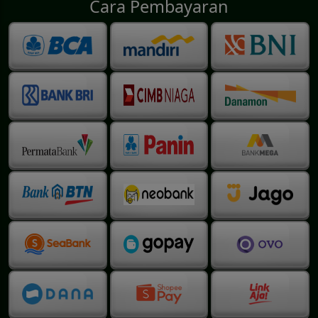
Cara Pembayaran