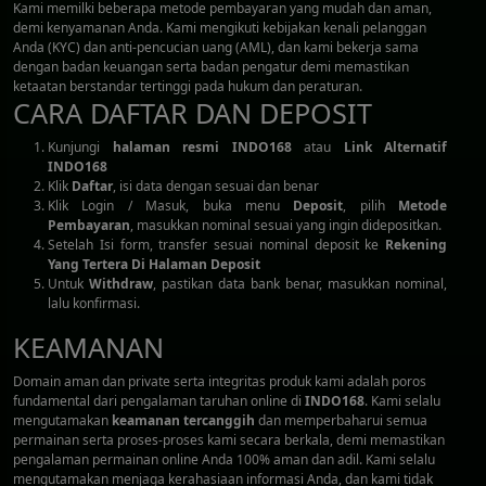
Kami memilki beberapa metode pembayaran yang mudah dan aman,
demi kenyamanan Anda. Kami mengikuti kebijakan kenali pelanggan
Anda (KYC) dan anti-pencucian uang (AML), dan kami bekerja sama
dengan badan keuangan serta badan pengatur demi memastikan
ketaatan berstandar tertinggi pada hukum dan peraturan.
CARA DAFTAR DAN DEPOSIT
Kunjungi
halaman resmi INDO168
atau
Link Alternatif
INDO168
Klik
Daftar
, isi data dengan sesuai dan benar
Klik Login / Masuk, buka menu
Deposit
, pilih
Metode
Pembayaran
, masukkan nominal sesuai yang ingin didepositkan.
Setelah Isi form, transfer sesuai nominal deposit ke
Rekening
Yang Tertera Di Halaman Deposit
Untuk
Withdraw
, pastikan data bank benar, masukkan nominal,
lalu konfirmasi.
KEAMANAN
Domain aman dan private serta integritas produk kami adalah poros
fundamental dari pengalaman taruhan online di
INDO168
. Kami selalu
mengutamakan
keamanan tercanggih
dan memperbaharui semua
permainan serta proses-proses kami secara berkala, demi memastikan
pengalaman permainan online Anda 100% aman dan adil. Kami selalu
mengutamakan menjaga kerahasiaan informasi Anda, dan kami tidak