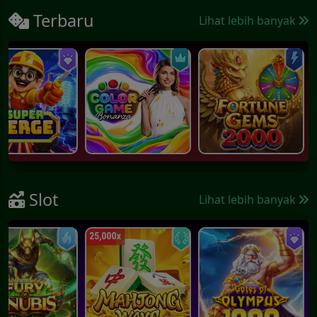
Terbaru
Lihat lebih banyak
Slot
Lihat lebih banyak