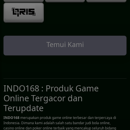
Temui Kami
INDO168 : Produk Game
Online Tergacor dan
Terupdate
INDO168
merupakan produk game online terbesar dan terpercaya di
Indonesia. Dimana kami adalah salah satu bandar judi bola online,
casino online dan poker online terbaik yang mencakup seluruh bidang