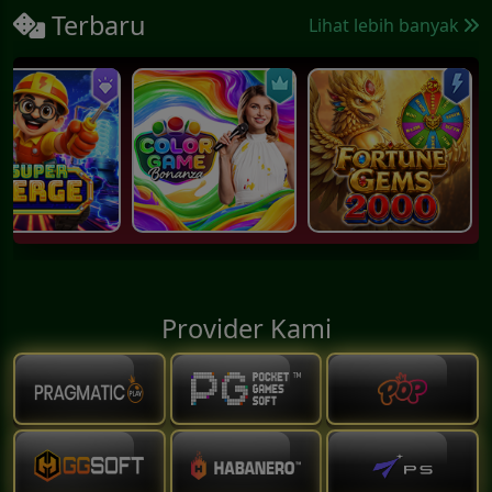
Terbaru
Lihat lebih banyak
Provider Kami