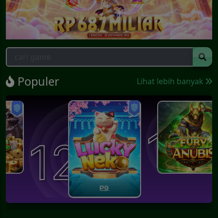
Populer
Lihat lebih banyak
1
12