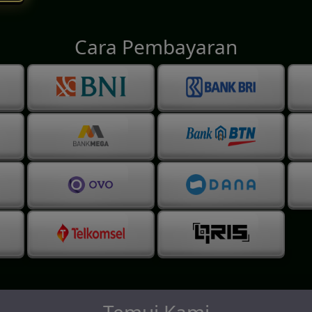
Cara Pembayaran