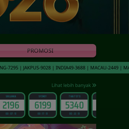
PROMOSI
49-3688 | MACAU-2449 | MACAU5D-3521 | KINGKONG4D-0739
Lihat lebih banyak
SYDNEY
THAITOTO
AUSTRALIA4D
JAKARTA BARAT
6199
5340
7268
9482
00 : 17 : 48
00 : 22 : 48
00 : 52 : 48
01 : 22 : 48