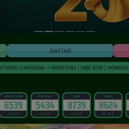
DAFTAR
0182 | HKJC-3735 | HONGKONG-7295 | JAKPUS-9028 | INDIA
PCSTOTO45
CHINA
INDIA45
SRILANKA
5434
8739
8624
2196
22 : 37 : 48
23 : 07 : 48
00 : 07 : 48
00 : 07 : 48