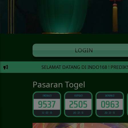
LOGIN
ANG DI INDO168 ! PREDIKSI TOGEL (14/5/2026) --> KSPO-
Pasaran Togel
INDIA49
KSPO4D
JAPAN4D
JAKARTA TIMUR
9537
2505
0963
6539
12 : 07 : 48
20 : 37 : 48
20 : 37 : 48
22 : 07 : 48