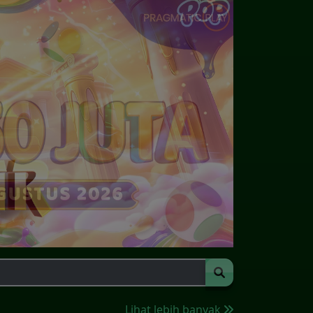
Lihat lebih banyak