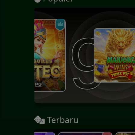
9
Terbaru