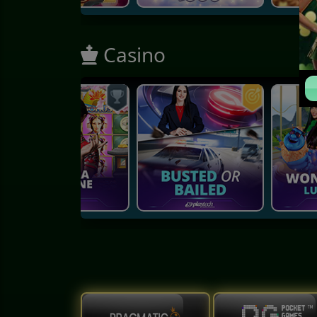
Casino