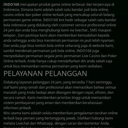
INDO168
merupakan produk game online terbesar dan terpercaya di
Indonesia. Dimana kami adalah salah satu bandar judi bola online,
casino online dan poker online terbaik yang mencakup seluruh bidang
permainan game online. INDO168 kini hadir sebagai salah satu bandar
bola indonesia yang didukung oleh customer service profesional online
24 jam dan anda bisa menghubungi kami via livechat , SMS maupun
telepon , Dan pastinya kami akan memberikan kemudahan kepada
anda sehingga anda bisa menikmati permainan ini jauh lebih nyaman.
Dan anda juga bisa nonton bola online sekarang juga di website kami,
sambil menikmati permainan judi bola online. INDO168 juga
menyediakan permainan segala jenis permainan Live Casino dan Poker
Online terbaik. Anda hanya cukup mendaftarkan diri anda sekali saja
untuk bisa memainkan semua permainan yang kami sediakan.
PELAYANAN PELANGGAN
Didukung layanan pelanggan 24 jam, yang tersedia 7 hari seminggu,
staf kami yang ramah dan profesional akan memastikan bahwa semua
masalah yang Anda hadapi akan ditangani dengan cepat, efisien, dan
secara ramah. Kami memberikan prioritas tinggi untuk memastikan
sistem pembayaran yang aman dan memberikan kerahasiaan
informasi pribadi.
Misi utama kami adalah selalu memberikan pengalaman taruhan online
terbaik bagi pemain yang bertanggung jawab. Silahkan hubungi kami
melalui Livechat dan Whatsapp, dengan saran dan komentar Anda.