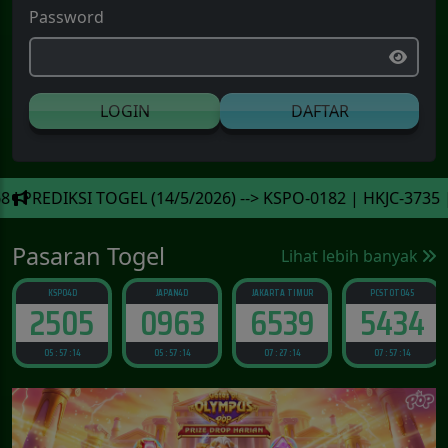
Password
LOGIN
DAFTAR
GEL (14/5/2026) --> KSPO-0182 | HKJC-3735 | HONGKONG-
Pasaran Togel
Lihat lebih banyak
KSPO4D
JAPAN4D
JAKARTA TIMUR
PCSTOTO45
2505
0963
6539
5434
05 : 57 : 13
05 : 57 : 13
07 : 27 : 13
07 : 57 : 13